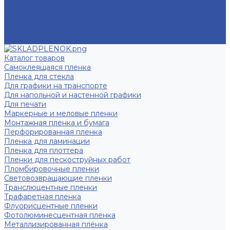
Вопрос - ответ
Пользовательское соглашение
Политика конфиденциальности
Акции
Контакты
Каталог товаров
Самоклеящаяся пленка
Пленка для стекла
Для графики на транспорте
Для напольной и настенной графики
Для печати
Маркерные и меловые пленки
Монтажная пленка и бумага
Перфорированная пленка
Пленка для ламинации
Пленка для плоттера
Пленки для пескоструйных работ
Пломбировочные пленки
Световозвращающие пленки
Транслюцентные пленки
Трафаретная пленка
Флуорисцентные пленки
Фотолюминесцентная пленка
Металлизированная плёнка