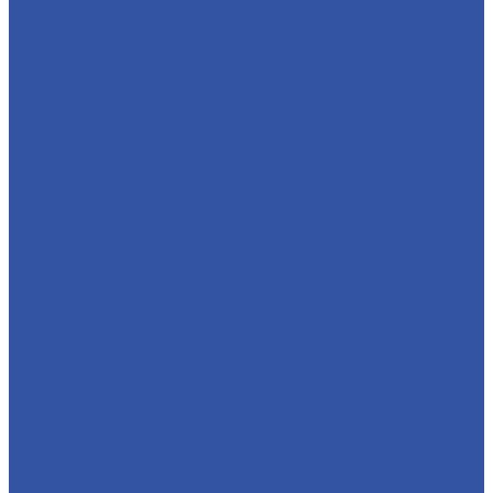
Зеркальная пленка
Матовая пленка на стекло
Плёнка ORACAL® 8300
Пленка с переходом цвета
Плёнки для стёкол ORACAL® 8510
Плёнки для стёкол ORACAL® 8810
Тонировочная пленка
Для графики на транспорте
ORACAL 551
ORACAL 951
ORAJET 3951
Для напольной и настенной графики
Для печати
Orajet (Германия)
ORAJET 3551
ORAJET 3620
Легкосъемная
Листовая пленка
Пленки для печати (Китай)
Пленка для печати DPI
Пленка для печати Printjet
Пленка для печати Rexjet
Пленка для печати Saviar
Пленка для печати Solojet
С чёрным клеем