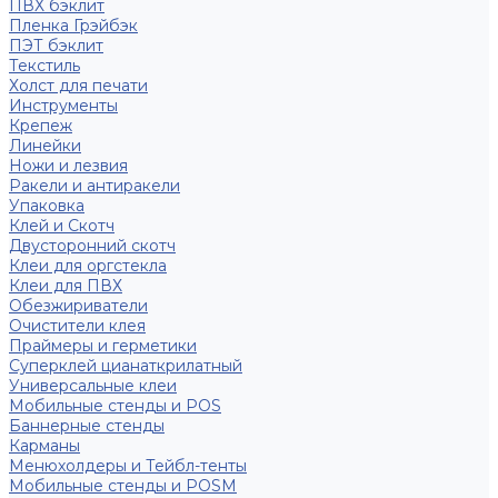
ПВХ бэклит
Пленка Грэйбэк
ПЭТ бэклит
Текстиль
Холст для печати
Инструменты
Крепеж
Линейки
Ножи и лезвия
Ракели и антиракели
Упаковка
Клей и Скотч
Двусторонний скотч
Клеи для оргстекла
Клеи для ПВХ
Обезжириватели
Очистители клея
Праймеры и герметики
Суперклей цианаткрилатный
Универсальные клеи
Мобильные стенды и POS
Баннерные стенды
Карманы
Менюхолдеры и Тейбл-тенты
Мобильные стенды и POSM