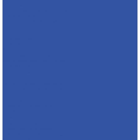
Для производства дорожных знаков
Для рекламы, дизайна и печати
Для спецтранспорта
Сопутствующие материалы
Транслюцентные пленки
ORACAL 8100
ORACAL 8500
Трафаретная пленка
Флуорисцентные пленки
Фотолюминесцентная пленка
Металлизированная плёнка
ORACAL 352
Рулонные материалы
Баннерная ткань
Баннер Блэкаут (Blackout)
Баннер Фронтлит (Frontlit)
Баннерные сетки
Литой банер
Люверсы для баннера
Транслюцентный (Бэклит)
Бумага для печати
Бумага Blueback
Бумага синтетическая (PP)
Постерная (Бумага CityLight)
Фактурная бумага