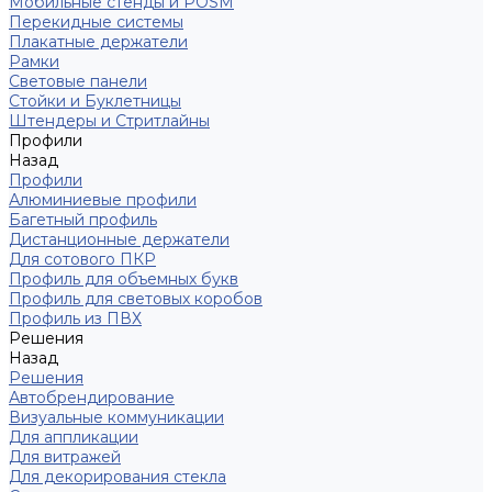
Мобильные стенды и POSM
Перекидные системы
Плакатные держатели
Рамки
Световые панели
Стойки и Буклетницы
Штендеры и Стритлайны
Профили
Назад
Профили
Алюминиевые профили
Багетный профиль
Дистанционные держатели
Для сотового ПКР
Профиль для объемных букв
Профиль для световых коробов
Профиль из ПВХ
Решения
Назад
Решения
Автобрендирование
Визуальные коммуникации
Для аппликации
Для витражей
Для декорирования стекла