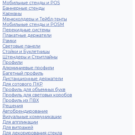
Мобильные стенды и POS
Баннерные стенды
Карманы
Менюхолдеры и Тейбл-тенты
Мобильные стенды и POSM
Перекидные системы
Плакатные держатели
Рамки
Световые панели
Стойки и Буклетницы
Штендеры и Стритлайны
Профили
Алюминиевые профили
Багетный профиль
Дистанционные держатели
Для сотового ПКР
Профиль для объемных букв
Профиль для световых коробов
Профиль из ПВХ
Решения
Автобрендирование
Визуальные коммуникации
Для аппликации
Для витражей
Для декорирования стекла