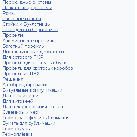
Перекидные системы
Плакатные держатели
Рамки
Световые панели
Стойки и Буклетницы
Штендеры и Стритлайны
Профили
Алюминиевые профили
Багетный профиль
Дистанционные держатели
Для сотового ПКР
Профиль для объемных букв
Профиль для световых коробов
Профиль из ПВХ
Решения
Автобрендирование
Визуальные коммуникации
Для аппликации
Для витражей
Для декорирования стекла
Сувениры и мерч
Термотрансфер и сублимация
Бумага для сублимации
Термобумага
Термоплёнки