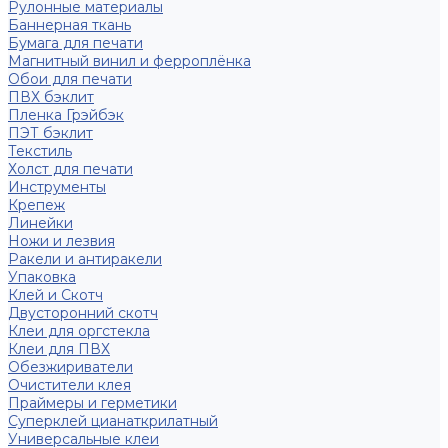
Рулонные материалы
Баннерная ткань
Бумага для печати
Магнитный винил и ферроплёнка
Обои для печати
ПВХ бэклит
Пленка Грэйбэк
ПЭТ бэклит
Текстиль
Холст для печати
Инструменты
Крепеж
Линейки
Ножи и лезвия
Ракели и антиракели
Упаковка
Клей и Скотч
Двусторонний скотч
Клеи для оргстекла
Клеи для ПВХ
Обезжириватели
Очистители клея
Праймеры и герметики
Суперклей цианаткрилатный
Универсальные клеи