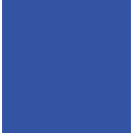
Термотрансфер и сублимация
Бумага для сублимации
Термобумага
Термоплёнки
Ткани для сублимации
Решения
Услуги
Работа в формате 24х7
Консультация
Предоставление образцов
Резка материала в размер
Доставка заказа
Бренды
О компании
Новости
Статьи
Отзывы
Вакансии
Реквизиты
Клиенту
Доставка
Оплата
Обмен и возврат
Гарантия
Договор-оферта