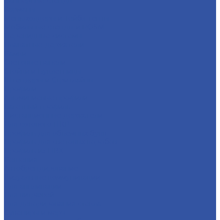
Баннерные стенды
Карманы
Менюхолдеры и Тейбл-тенты
Мобильные стенды и POSM
Перекидные системы
Плакатные держатели
Рамки
Световые панели
Стойки и Буклетницы
Штендеры и Стритлайны
Профили
Алюминиевые профили
Багетный профиль
Дистанционные держатели
Для сотового ПКР
Профиль для объемных букв
Профиль для световых коробов
Профиль из ПВХ
Решения
Автобрендирование
Визуальные коммуникации
Для аппликации
Для витражей
Для декорирования стекла
Сувениры и мерч