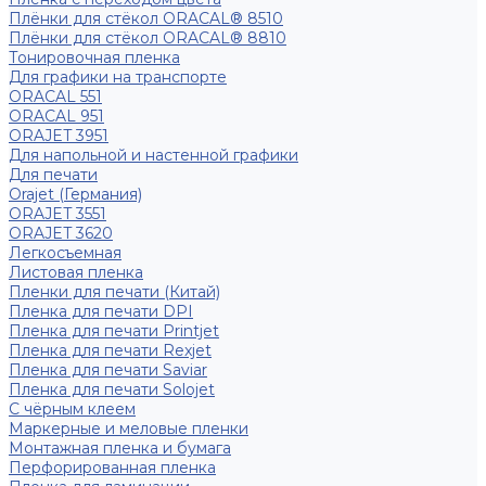
Плёнки для стёкол ORACAL® 8510
Плёнки для стёкол ORACAL® 8810
Тонировочная пленка
Для графики на транспорте
ORACAL 551
ORACAL 951
ORAJET 3951
Для напольной и настенной графики
Для печати
Orajet (Германия)
ORAJET 3551
ORAJET 3620
Легкосъемная
Листовая пленка
Пленки для печати (Китай)
Пленка для печати DPI
Пленка для печати Printjet
Пленка для печати Rexjet
Пленка для печати Saviar
Пленка для печати Solojet
С чёрным клеем
Маркерные и меловые пленки
Монтажная пленка и бумага
Перфорированная пленка