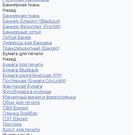
Баннерная ткань
Назад
Баннерная ткань
Баннер Блэкаут (Blackout)
Баннер Фронтлит (Frontlit)
Баннерные сетки
Литой банер
Люверсы для баннера
Транслюцентный (Бэклит)
Бумага для печати
Назад
Бумага для печати
Бумага Blueback
Бумага синтетическая (PP)
Постерная (Бумага CityLight)
Фактурная бумага
Фотобумага в рулонах
Магнитный винил и ферроплёнка
Обои для печати
ПВХ бэклит
Пленка Грэйбэк
ПЭТ бэклит
Текстиль
Холст для печати