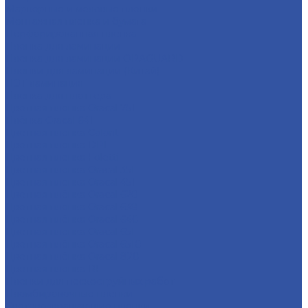
Маркерные и меловые пленки
Монтажная пленка и бумага
Перфорированная пленка
Пленка для ламинации
Пленка для ламинации ORAGUARD
Пленки для ламинации (Китай)
ПЭТ ламинация
Пленка для плоттера
Цветная пленка Oracal 751
Плёнка Oracal 641
Цветная пленка Colorit
Цветная пленка DPI
Цветная пленка Foletti
Цветная пленка Oracal 351
Цветная пленка Oracal 451
Цветная плёнка Oracal 620
Цветная пленка Oracal 638
Цветная плёнка Oracal 640
Цветная пленка Oracal 651
Цветная плёнка Oracal 6510
Цветная плёнка Oracal 820
Цветная пленка RF
Пленки для пескоструйных работ
Пломбировочные пленки
Световозвращающие пленки