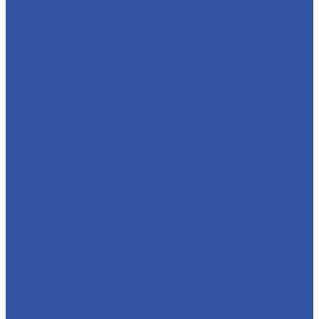
Фотобумага в рулонах
Магнитный винил и ферроплёнка
Обои для печати
ПВХ бэклит
Пленка Грэйбэк
ПЭТ бэклит
Текстиль
Холст для печати
Инструменты
Крепеж
Линейки
Ножи и лезвия
Ракели и антиракели
Упаковка
Клей и Скотч
Двусторонний скотч
Клеи для оргстекла
Клеи для ПВХ
Обезжириватели
Очистители клея
Праймеры и герметики
Суперклей цианаткрилатный
Универсальные клеи
Мобильные стенды и POS