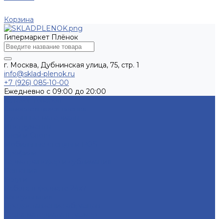
Корзина
Гипермаркет Плёнок
г. Москва, Дубнинская улица, 75, стр. 1
info@sklad-plenok.ru
+7 (926) 085-10-00
Ежедневно с 09:00 до 20:00
Каталог товаров
Самоклеящаяся пленка
Рулонные материалы
Инструменты
Клей и Скотч
Мобильные стенды и POS
Профили
Термотрансфер и сублимация
Решения
Услуги
Работа в формате 24х7
Консультация
Предоставление образцов
Резка материала в размер