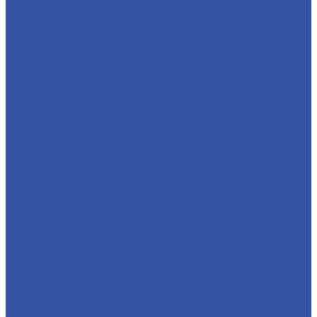
Доставка заказа
Бренды
О компании
Новости
Статьи
Отзывы
Вакансии
Реквизиты
Клиенту
Доставка
Оплата
Обмен и возврат
Гарантия
Договор-оферта
Вопрос - ответ
Пользовательское соглашение
Политика конфиденциальности
Акции
Контакты
...
Каталог товаров
Самоклеящаяся пленка
Пленка для стекла
Атермальная пленка
Витражная пленка