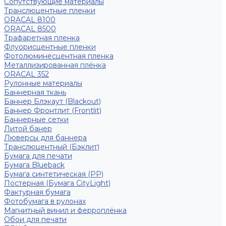
Сопутствующие материалы
Транслюцентные пленки
ORACAL 8100
ORACAL 8500
Трафаретная пленка
Флуорисцентные пленки
Фотолюминесцентная пленка
Металлизированная плёнка
ORACAL 352
Рулонные материалы
Баннерная ткань
Баннер Блэкаут (Blackout)
Баннер Фронтлит (Frontlit)
Баннерные сетки
Литой банер
Люверсы для баннера
Транслюцентный (Бэклит)
Бумага для печати
Бумага Blueback
Бумага синтетическая (PP)
Постерная (Бумага CityLight)
Фактурная бумага
Фотобумага в рулонах
Магнитный винил и ферроплёнка
Обои для печати