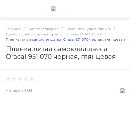
Главная
/
Каталог товаров
/
Самоклеящаяся пленка
/
Для графики на транспорте
/
Плёнка ORACAL 951
/
Пленка литая самоклеящаяся Oracal 951 070 черная, глянцевая
Пленка литая самоклеящаяся
Oracal 951 070 черная, глянцевая
Артикул
н3653