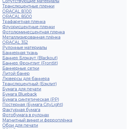
Сопутствующие материалы
Транслюцентные пленки
ORACAL 8100
ORACAL 8500
Трафаретная пленка
Флуорисцентные пленки
Фотолюминесцентная пленка
Металлизированная плёнка
ORACAL 352
Рулонные материалы
Баннерная ткань
Баннер Блэкаут (Blackout)
Баннер Фронтлит (Frontlit)
Баннерные сетки
Литой банер
Люверсы для баннера
Транслюцентный (Бэклит)
Бумага для печати
Бумага Blueback
Бумага синтетическая (PP)
Постерная (Бумага CityLight)
Фактурная бумага
Фотобумага в рулонах
Магнитный винил и ферроплёнка
Обои для печати