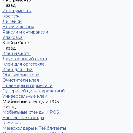
Инструменты
Назад
Инструменты
Крепеж
Линейки
Ножи и лезвия
Ракели и антиракели
Упаковка
Клей и Скотч
Назад
Клей и Скотч
Двусторонний скотч
Клеи для оргстекла
Клеи для ПВХ
Обезжириватели
Очистители клея
Праймеры и герметики
Суперклей цианаткрилатный
Универсальные клеи
Мобильные стенды и POS
Назад
Мобильные стенды и POS
Баннерные стенды
Карманы
Менюхолдеры и Тейбл-тенты