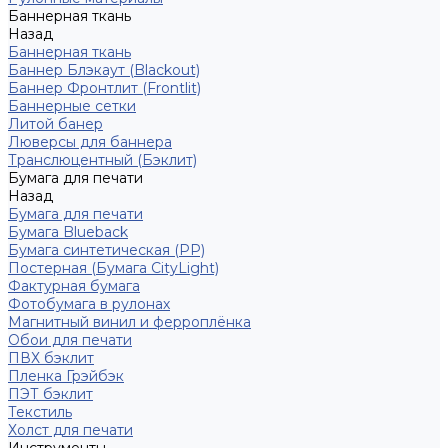
Баннерная ткань
Назад
Баннерная ткань
Баннер Блэкаут (Blackout)
Баннер Фронтлит (Frontlit)
Баннерные сетки
Литой банер
Люверсы для баннера
Транслюцентный (Бэклит)
Бумага для печати
Назад
Бумага для печати
Бумага Blueback
Бумага синтетическая (PP)
Постерная (Бумага CityLight)
Фактурная бумага
Фотобумага в рулонах
Магнитный винил и ферроплёнка
Обои для печати
ПВХ бэклит
Пленка Грэйбэк
ПЭТ бэклит
Текстиль
Холст для печати