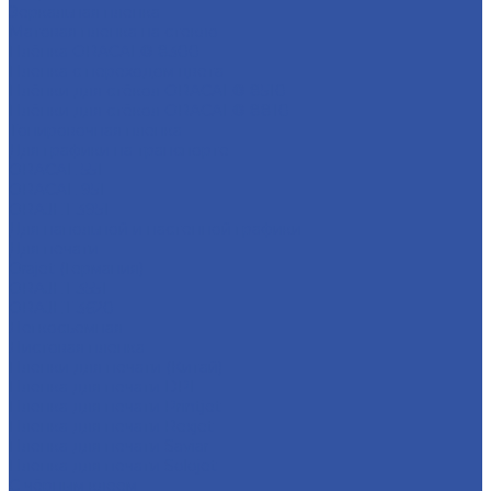
Зеркальная пленка
Матовая пленка на стекло
Плёнка ORACAL® 8300
Пленка с переходом цвета
Плёнки для стёкол ORACAL® 8510
Плёнки для стёкол ORACAL® 8810
Тонировочная пленка
Для графики на транспорте
ORACAL 551
ORACAL 951
ORAJET 3951
Для напольной и настенной графики
Для печати
Orajet (Германия)
ORAJET 3551
ORAJET 3620
Легкосъемная
Листовая пленка
Пленки для печати (Китай)
Пленка для печати DPI
Пленка для печати Printjet
Пленка для печати Rexjet
Пленка для печати Saviar
Пленка для печати Solojet
С чёрным клеем