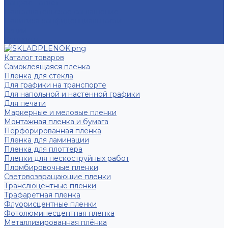
Вопрос - ответ
Пользовательское соглашение
Политика конфиденциальности
Акции
Контакты
Каталог товаров
Самоклеящаяся пленка
Пленка для стекла
Для графики на транспорте
Для напольной и настенной графики
Для печати
Маркерные и меловые пленки
Монтажная пленка и бумага
Перфорированная пленка
Пленка для ламинации
Пленка для плоттера
Пленки для пескоструйных работ
Пломбировочные пленки
Световозвращающие пленки
Транслюцентные пленки
Трафаретная пленка
Флуорисцентные пленки
Фотолюминесцентная пленка
Металлизированная плёнка