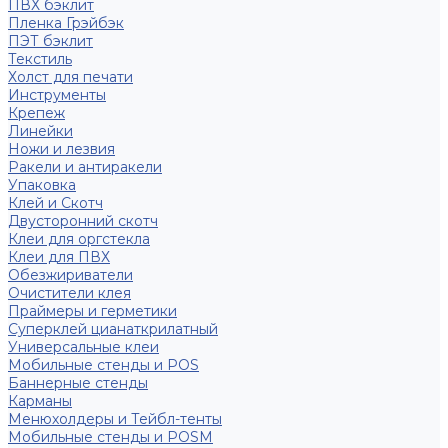
ПВХ бэклит
Пленка Грэйбэк
ПЭТ бэклит
Текстиль
Холст для печати
Инструменты
Крепеж
Линейки
Ножи и лезвия
Ракели и антиракели
Упаковка
Клей и Скотч
Двусторонний скотч
Клеи для оргстекла
Клеи для ПВХ
Обезжириватели
Очистители клея
Праймеры и герметики
Суперклей цианаткрилатный
Универсальные клеи
Мобильные стенды и POS
Баннерные стенды
Карманы
Менюхолдеры и Тейбл-тенты
Мобильные стенды и POSM