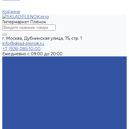
Корзина
Гипермаркет Плёнок
г. Москва, Дубнинская улица, 75, стр. 1
info@sklad-plenok.ru
+7 (926) 085-10-00
Ежедневно с 09:00 до 20:00
Каталог товаров
Самоклеящаяся пленка
Рулонные материалы
Инструменты
Клей и Скотч
Мобильные стенды и POS
Профили
Термотрансфер и сублимация
Решения
Услуги
Работа в формате 24х7
Консультация
Предоставление образцов
Резка материала в размер