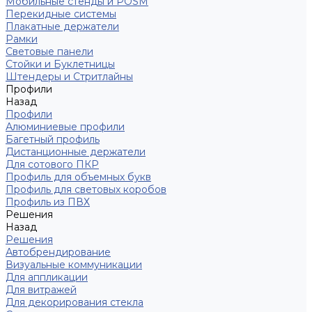
Мобильные стенды и POSM
Перекидные системы
Плакатные держатели
Рамки
Световые панели
Стойки и Буклетницы
Штендеры и Стритлайны
Профили
Назад
Профили
Алюминиевые профили
Багетный профиль
Дистанционные держатели
Для сотового ПКР
Профиль для объемных букв
Профиль для световых коробов
Профиль из ПВХ
Решения
Назад
Решения
Автобрендирование
Визуальные коммуникации
Для аппликации
Для витражей
Для декорирования стекла