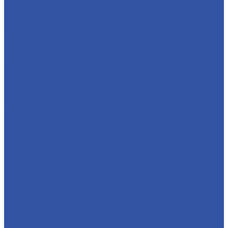
Фотобумага в рулонах
Магнитный винил и ферроплёнка
Обои для печати
ПВХ бэклит
Пленка Грэйбэк
ПЭТ бэклит
Текстиль
Холст для печати
Инструменты
Крепеж
Линейки
Ножи и лезвия
Ракели и антиракели
Упаковка
Клей и Скотч
Двусторонний скотч
Клеи для оргстекла
Клеи для ПВХ
Обезжириватели
Очистители клея
Праймеры и герметики
Суперклей цианаткрилатный
Универсальные клеи
Мобильные стенды и POS