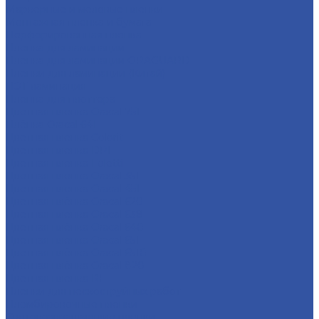
Маркерные и меловые пленки
Монтажная пленка и бумага
Перфорированная пленка
Пленка для ламинации
Пленка для ламинации ORAGUARD
Пленки для ламинации (Китай)
ПЭТ ламинация
Пленка для плоттера
Цветная пленка Oracal 751
Плёнка Oracal 641
Цветная пленка Colorit
Цветная пленка DPI
Цветная пленка Foletti
Цветная пленка Oracal 351
Цветная пленка Oracal 451
Цветная плёнка Oracal 620
Цветная пленка Oracal 638
Цветная плёнка Oracal 640
Цветная пленка Oracal 651
Цветная плёнка Oracal 6510
Цветная плёнка Oracal 820
Цветная пленка RF
Пленки для пескоструйных работ
Пломбировочные пленки
Световозвращающие пленки