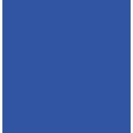
Для производства дорожных знаков
Для рекламы, дизайна и печати
Для спецтранспорта
Сопутствующие материалы
Транслюцентные пленки
ORACAL 8100
ORACAL 8500
Трафаретная пленка
Флуорисцентные пленки
Фотолюминесцентная пленка
Металлизированная плёнка
ORACAL 352
Рулонные материалы
Баннерная ткань
Баннер Блэкаут (Blackout)
Баннер Фронтлит (Frontlit)
Баннерные сетки
Литой банер
Люверсы для баннера
Транслюцентный (Бэклит)
Бумага для печати
Бумага Blueback
Бумага синтетическая (PP)
Постерная (Бумага CityLight)
Фактурная бумага