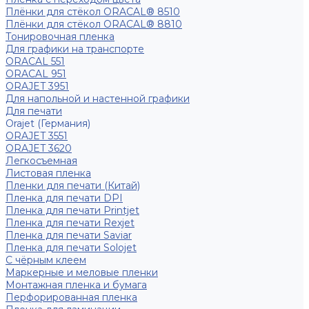
Плёнки для стёкол ORACAL® 8510
Плёнки для стёкол ORACAL® 8810
Тонировочная пленка
Для графики на транспорте
ORACAL 551
ORACAL 951
ORAJET 3951
Для напольной и настенной графики
Для печати
Orajet (Германия)
ORAJET 3551
ORAJET 3620
Легкосъемная
Листовая пленка
Пленки для печати (Китай)
Пленка для печати DPI
Пленка для печати Printjet
Пленка для печати Rexjet
Пленка для печати Saviar
Пленка для печати Solojet
С чёрным клеем
Маркерные и меловые пленки
Монтажная пленка и бумага
Перфорированная пленка