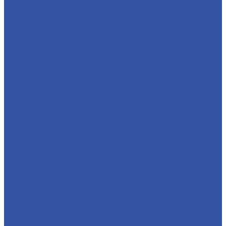
Доставка заказа
Бренды
О компании
Новости
Статьи
Отзывы
Вакансии
Реквизиты
Клиенту
Доставка
Оплата
Обмен и возврат
Гарантия
Договор-оферта
Вопрос - ответ
Пользовательское соглашение
Политика конфиденциальности
Акции
Контакты
...
Каталог товаров
Самоклеящаяся пленка
Пленка для стекла
Атермальная пленка
Витражная пленка