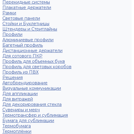
Перекидные системы
Плакатные держатели
Рамки
Световые панели
Стойки и Буклетницы
Штендеры и Стритлайны
Профили
Алюминиевые профили
Багетный профиль
Дистанционные держатели
Для сотового ПКР
Профиль для объемных букв
Профиль для световых коробов
Профиль из ПВХ
Решения
Автобрендирование
Визуальные коммуникации
Для аппликации
Для витражей
Для декорирования стекла
Сувениры и мерч
Термотрансфер и сублимация
Бумага для сублимации
Термобумага
Термоплёнки