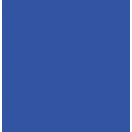
Баннерные стенды
Карманы
Менюхолдеры и Тейбл-тенты
Мобильные стенды и POSM
Перекидные системы
Плакатные держатели
Рамки
Световые панели
Стойки и Буклетницы
Штендеры и Стритлайны
Профили
Алюминиевые профили
Багетный профиль
Дистанционные держатели
Для сотового ПКР
Профиль для объемных букв
Профиль для световых коробов
Профиль из ПВХ
Решения
Автобрендирование
Визуальные коммуникации
Для аппликации
Для витражей
Для декорирования стекла
Сувениры и мерч