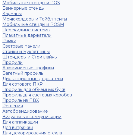
Мобильные стенды и POS
Баннерные стенды
Карманы
Менюхолдеры и Тейбл-тенты
Мобильные стенды и POSM
Перекидные системы
Плакатные держатели
Рамки
Световые панели
Стойки и Буклетницы
Штендеры и Стритлайны
Профили
Алюминиевые профили
Багетный профиль
Дистанционные держатели
Для сотового ПКР
Профиль для объемных букв
Профиль для световых коробов
Профиль из ПВХ
Решения
Автобрендирование
Визуальные коммуникации
Для аппликации
Для витражей
Для декорирования стекла