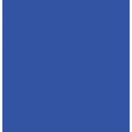
Термотрансфер и сублимация
Бумага для сублимации
Термобумага
Термоплёнки
Ткани для сублимации
Решения
Услуги
Работа в формате 24х7
Консультация
Предоставление образцов
Резка материала в размер
Доставка заказа
Бренды
О компании
Новости
Статьи
Отзывы
Вакансии
Реквизиты
Клиенту
Доставка
Оплата
Обмен и возврат
Гарантия
Договор-оферта