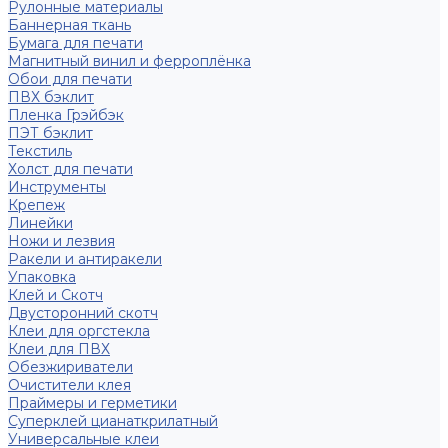
Рулонные материалы
Баннерная ткань
Бумага для печати
Магнитный винил и ферроплёнка
Обои для печати
ПВХ бэклит
Пленка Грэйбэк
ПЭТ бэклит
Текстиль
Холст для печати
Инструменты
Крепеж
Линейки
Ножи и лезвия
Ракели и антиракели
Упаковка
Клей и Скотч
Двусторонний скотч
Клеи для оргстекла
Клеи для ПВХ
Обезжириватели
Очистители клея
Праймеры и герметики
Суперклей цианаткрилатный
Универсальные клеи