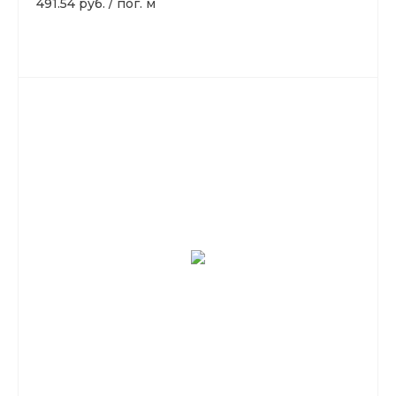
491.54 руб.
/
пог. м