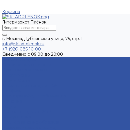
Корзина
Гипермаркет Плёнок
г. Москва, Дубнинская улица, 75, стр. 1
info@sklad-plenok.ru
+7 (926) 085-10-00
Ежедневно с 09:00 до 20:00
Каталог товаров
Самоклеящаяся пленка
Рулонные материалы
Инструменты
Клей и Скотч
Мобильные стенды и POS
Профили
Термотрансфер и сублимация
Решения
Услуги
Работа в формате 24х7
Консультация
Предоставление образцов
Резка материала в размер