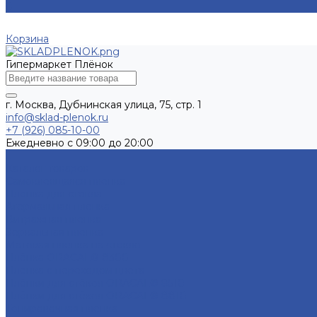
0
Корзина
Гипермаркет Плёнок
г. Москва, Дубнинская улица, 75, стр. 1
info@sklad-plenok.ru
+7 (926) 085-10-00
Ежедневно с 09:00 до 20:00
...
Каталог товаров
Самоклеящаяся пленка
Пленка для стекла
Атермальная пленка
Витражная пленка
Зеркальная пленка
Матовая пленка на стекло
Плёнка ORACAL® 8300
Пленка с переходом цвета
Плёнки для стёкол ORACAL® 8510
Плёнки для стёкол ORACAL® 8810
Тонировочная пленка