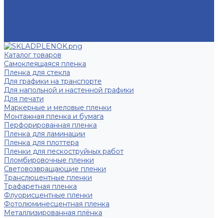
Вопрос - ответ
Пользовательское соглашение
Политика конфиденциальности
Акции
Контакты
Каталог товаров
Самоклеящаяся пленка
Пленка для стекла
Для графики на транспорте
Для напольной и настенной графики
Для печати
Маркерные и меловые пленки
Монтажная пленка и бумага
Перфорированная пленка
Пленка для ламинации
Пленка для плоттера
Пленки для пескоструйных работ
Пломбировочные пленки
Световозвращающие пленки
Транслюцентные пленки
Трафаретная пленка
Флуорисцентные пленки
Фотолюминесцентная пленка
Металлизированная плёнка