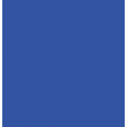
Зеркальная пленка
Матовая пленка на стекло
Плёнка ORACAL® 8300
Пленка с переходом цвета
Плёнки для стёкол ORACAL® 8510
Плёнки для стёкол ORACAL® 8810
Тонировочная пленка
Для графики на транспорте
ORACAL 551
ORACAL 951
ORAJET 3951
Для напольной и настенной графики
Для печати
Orajet (Германия)
ORAJET 3551
ORAJET 3620
Легкосъемная
Листовая пленка
Пленки для печати (Китай)
Пленка для печати DPI
Пленка для печати Printjet
Пленка для печати Rexjet
Пленка для печати Saviar
Пленка для печати Solojet
С чёрным клеем