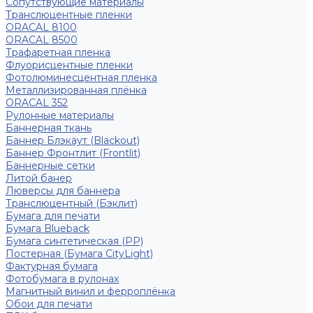
Сопутствующие материалы
Транслюцентные пленки
ORACAL 8100
ORACAL 8500
Трафаретная пленка
Флуорисцентные пленки
Фотолюминесцентная пленка
Металлизированная плёнка
ORACAL 352
Рулонные материалы
Баннерная ткань
Баннер Блэкаут (Blackout)
Баннер Фронтлит (Frontlit)
Баннерные сетки
Литой банер
Люверсы для баннера
Транслюцентный (Бэклит)
Бумага для печати
Бумага Blueback
Бумага синтетическая (PP)
Постерная (Бумага CityLight)
Фактурная бумага
Фотобумага в рулонах
Магнитный винил и ферроплёнка
Обои для печати