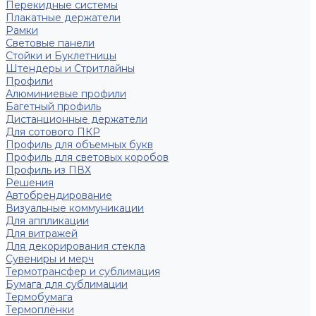
Перекидные системы
Плакатные держатели
Рамки
Световые панели
Стойки и Буклетницы
Штендеры и Стритлайны
Профили
Алюминиевые профили
Багетный профиль
Дистанционные держатели
Для сотового ПКР
Профиль для объемных букв
Профиль для световых коробов
Профиль из ПВХ
Решения
Автобрендирование
Визуальные коммуникации
Для аппликации
Для витражей
Для декорирования стекла
Сувениры и мерч
Термотрансфер и сублимация
Бумага для сублимации
Термобумага
Термоплёнки