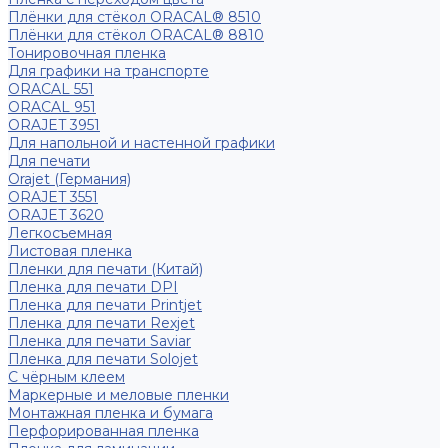
Плёнки для стёкол ORACAL® 8510
Плёнки для стёкол ORACAL® 8810
Тонировочная пленка
Для графики на транспорте
ORACAL 551
ORACAL 951
ORAJET 3951
Для напольной и настенной графики
Для печати
Orajet (Германия)
ORAJET 3551
ORAJET 3620
Легкосъемная
Листовая пленка
Пленки для печати (Китай)
Пленка для печати DPI
Пленка для печати Printjet
Пленка для печати Rexjet
Пленка для печати Saviar
Пленка для печати Solojet
С чёрным клеем
Маркерные и меловые пленки
Монтажная пленка и бумага
Перфорированная пленка