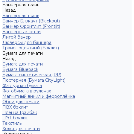
Баннерная ткань
Назад
Баннерная ткань
Баннер Блэкаут (Blackout)
Баннер Фронтлит (Frontlit)
Баннерные сетки
Литой банер
Люверсы для баннера
Транслюцентный (Бэклит)
Бумага для печати
Назад
Бумага для печати
Бумага Blueback
Бумага синтетическая (PP)
Постерная (Бумага CityLight)
Фактурная бумага
Фотобумага в рулонах
Магнитный винил и ферроплёнка
Обои для печати
ПВХ бэклит
Пленка Грэйбэк
ПЭТ бэклит
Текстиль
Холст для печати