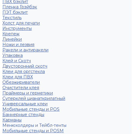
ПВХ бэклит
Пленка Грэйбэк
ПЭТ бэклит
Текстиль
Холст для печати
Инструменты
Крепеж
Линейки
Ножи и лезвия
Ракели и антиракели
Упаковка
Клей и Скотч
Двусторонний скотч
Клеи для оргстекла
Клеи для ПВХ
Обезжириватели
Очистители клея
Праймеры и герметики
Суперклей цианаткрилатный
Универсальные клеи
Мобильные стенды и POS
Баннерные стенды
Карманы
Менюхолдеры и Тейбл-тенты
Мобильные стенды и POSM