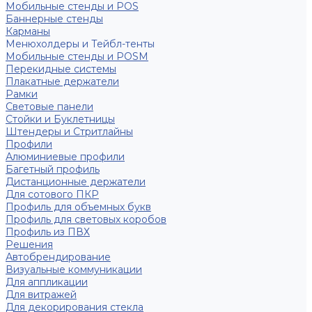
Мобильные стенды и POS
Баннерные стенды
Карманы
Менюхолдеры и Тейбл-тенты
Мобильные стенды и POSM
Перекидные системы
Плакатные держатели
Рамки
Световые панели
Стойки и Буклетницы
Штендеры и Стритлайны
Профили
Алюминиевые профили
Багетный профиль
Дистанционные держатели
Для сотового ПКР
Профиль для объемных букв
Профиль для световых коробов
Профиль из ПВХ
Решения
Автобрендирование
Визуальные коммуникации
Для аппликации
Для витражей
Для декорирования стекла