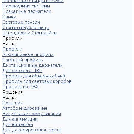
Мобильные стенды и POSM
Перекидные системы
Плакатные держатели
Рамки
Световые панели
Стойки и Буклетницы
Штендеры и Стритлайны
Профили
Назад
Профили
Алюминиевые профили
Багетный профиль
Дистанционные держатели
Для сотового ПКР
Профиль для объемных букв
Профиль для световых коробов
Профиль из ПВХ
Решения
Назад
Решения
Автобрендирование
Визуальные коммуникации
Для аппликации
Для витражей
Для декорирования стекла