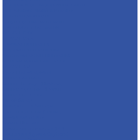
Для производства дорожных знаков
Для рекламы, дизайна и печати
Для спецтранспорта
Сопутствующие материалы
Транслюцентные пленки
ORACAL 8100
ORACAL 8500
Трафаретная пленка
Флуорисцентные пленки
Фотолюминесцентная пленка
Металлизированная плёнка
ORACAL 352
Рулонные материалы
Баннерная ткань
Баннер Блэкаут (Blackout)
Баннер Фронтлит (Frontlit)
Баннерные сетки
Литой банер
Люверсы для баннера
Транслюцентный (Бэклит)
Бумага для печати
Бумага Blueback
Бумага синтетическая (PP)
Постерная (Бумага CityLight)
Фактурная бумага