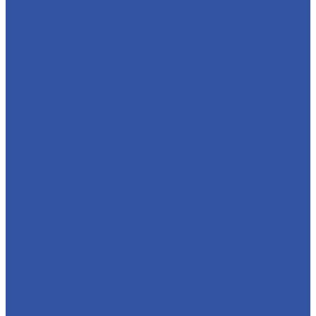
Маркерные и меловые пленки
Монтажная пленка и бумага
Перфорированная пленка
Пленка для ламинации
Пленка для ламинации ORAGUARD
Пленки для ламинации (Китай)
ПЭТ ламинация
Пленка для плоттера
Цветная пленка Oracal 751
Плёнка Oracal 641
Цветная пленка Colorit
Цветная пленка DPI
Цветная пленка Foletti
Цветная пленка Oracal 351
Цветная пленка Oracal 451
Цветная плёнка Oracal 620
Цветная пленка Oracal 638
Цветная плёнка Oracal 640
Цветная пленка Oracal 651
Цветная плёнка Oracal 6510
Цветная плёнка Oracal 820
Цветная пленка RF
Пленки для пескоструйных работ
Пломбировочные пленки
Световозвращающие пленки