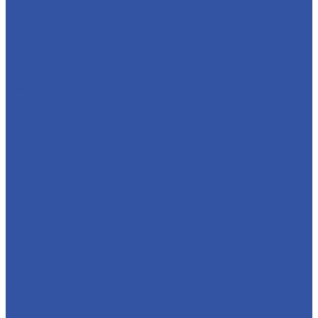
Термотрансфер и сублимация
Бумага для сублимации
Термобумага
Термоплёнки
Ткани для сублимации
Решения
Услуги
Работа в формате 24х7
Консультация
Предоставление образцов
Резка материала в размер
Доставка заказа
Бренды
О компании
Новости
Статьи
Отзывы
Вакансии
Реквизиты
Клиенту
Доставка
Оплата
Обмен и возврат
Гарантия
Договор-оферта