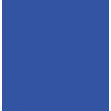
Фотобумага в рулонах
Магнитный винил и ферроплёнка
Обои для печати
ПВХ бэклит
Пленка Грэйбэк
ПЭТ бэклит
Текстиль
Холст для печати
Инструменты
Крепеж
Линейки
Ножи и лезвия
Ракели и антиракели
Упаковка
Клей и Скотч
Двусторонний скотч
Клеи для оргстекла
Клеи для ПВХ
Обезжириватели
Очистители клея
Праймеры и герметики
Суперклей цианаткрилатный
Универсальные клеи
Мобильные стенды и POS