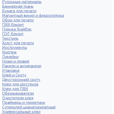
Рулонные материалы
Баннерная ткань
Бумага для печати
Магнитный винил и ферроплёнка
Обои для печати
ПВХ бэклит
Пленка Грэйбэк
ПЭТ бэклит
Текстиль
Холст для печати
Инструменты
Крепеж
Линейки
Ножи и лезвия
Ракели и антиракели
Упаковка
Клей и Скотч
Двусторонний скотч
Клеи для оргстекла
Клеи для ПВХ
Обезжириватели
Очистители клея
Праймеры и герметики
Суперклей цианаткрилатный
Универсальные клеи