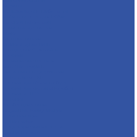
Баннерные стенды
Карманы
Менюхолдеры и Тейбл-тенты
Мобильные стенды и POSM
Перекидные системы
Плакатные держатели
Рамки
Световые панели
Стойки и Буклетницы
Штендеры и Стритлайны
Профили
Алюминиевые профили
Багетный профиль
Дистанционные держатели
Для сотового ПКР
Профиль для объемных букв
Профиль для световых коробов
Профиль из ПВХ
Решения
Автобрендирование
Визуальные коммуникации
Для аппликации
Для витражей
Для декорирования стекла
Сувениры и мерч