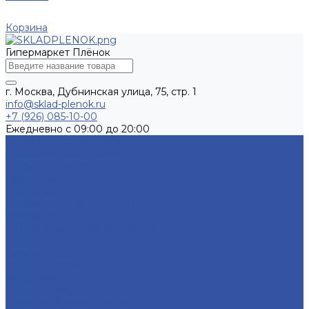
Корзина
Гипермаркет Плёнок
г. Москва, Дубнинская улица, 75, стр. 1
info@sklad-plenok.ru
+7 (926) 085-10-00
Ежедневно с 09:00 до 20:00
Каталог товаров
Самоклеящаяся пленка
Рулонные материалы
Инструменты
Клей и Скотч
Мобильные стенды и POS
Профили
Термотрансфер и сублимация
Решения
Услуги
Работа в формате 24х7
Консультация
Предоставление образцов
Резка материала в размер