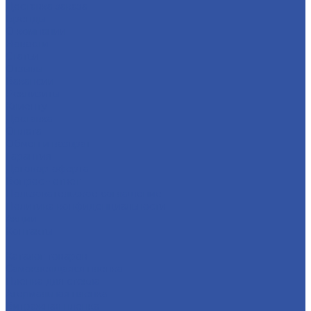
Доставка заказа
Бренды
О компании
Новости
Статьи
Отзывы
Вакансии
Реквизиты
Клиенту
Доставка
Оплата
Обмен и возврат
Гарантия
Договор-оферта
Вопрос - ответ
Пользовательское соглашение
Политика конфиденциальности
Акции
Контакты
...
Каталог товаров
Самоклеящаяся пленка
Пленка для стекла
Атермальная пленка
Витражная пленка