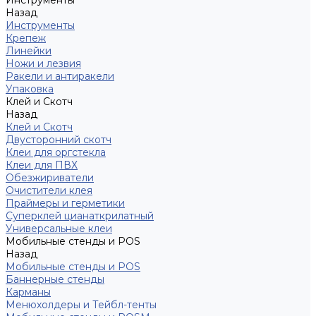
Инструменты
Назад
Инструменты
Крепеж
Линейки
Ножи и лезвия
Ракели и антиракели
Упаковка
Клей и Скотч
Назад
Клей и Скотч
Двусторонний скотч
Клеи для оргстекла
Клеи для ПВХ
Обезжириватели
Очистители клея
Праймеры и герметики
Суперклей цианаткрилатный
Универсальные клеи
Мобильные стенды и POS
Назад
Мобильные стенды и POS
Баннерные стенды
Карманы
Менюхолдеры и Тейбл-тенты