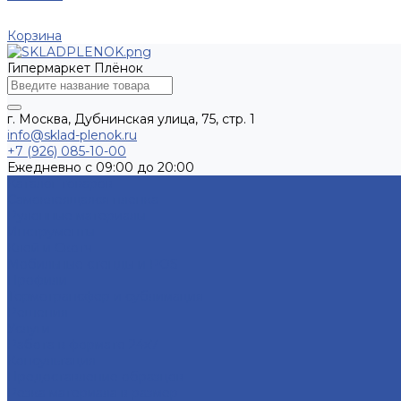
Корзина
Гипермаркет Плёнок
г. Москва, Дубнинская улица, 75, стр. 1
info@sklad-plenok.ru
+7 (926) 085-10-00
Ежедневно с 09:00 до 20:00
Каталог товаров
Самоклеящаяся пленка
Рулонные материалы
Инструменты
Клей и Скотч
Мобильные стенды и POS
Профили
Термотрансфер и сублимация
Решения
Услуги
Работа в формате 24х7
Консультация
Предоставление образцов
Резка материала в размер