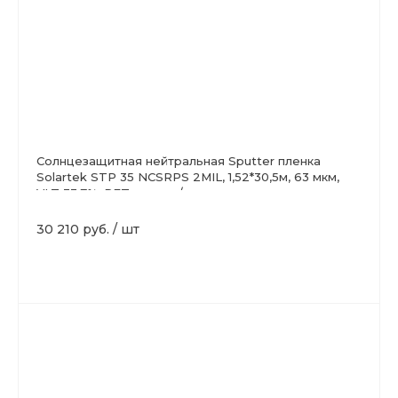
Солнцезащитная нейтральная Sputter пленка
Solartek STP 35 NCSRPS 2MIL, 1,52*30,5м, 63 мкм,
VLT 33.7%, PET, никель/хром
30 210 руб.
/
шт