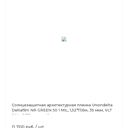
Солнцезащитная архитектурная пленка Uniondelta
Deltafilm NR GREEN 50 1 MIL, 1,52*17,6м, 35 мкм, VLT
50%, PET, зеленый
11 700 руб.
/
шт