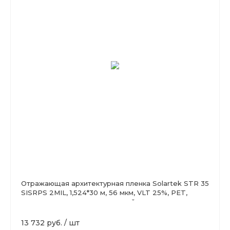
Отражающая архитектурная пленка Solartek STR 35
SISRPS 2MIL, 1,524*30 м, 56 мкм, VLT 25%, PET,
защита от царапин, зеркальный
13 732 руб.
/
шт