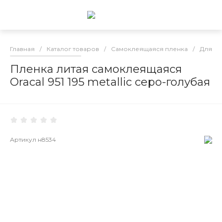
Главная
/
Каталог товаров
/
Самоклеящаяся пленка
/
Для гр
Пленка литая самоклеящаяся
Oracal 951 195 metallic серо-голубая
Артикул
н8534