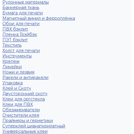
Рулонные материалы
Баннерная ткань
Бумага для печати
Магнитный винил и ферроплёнка
Обои для печати
ПВХ бэклит
Пленка Грэйбэк
ПЭТ бэклит
Текстиль
Холст для печати
Инструменты
Крепеж
Линейки
Ножи и лезвия
Ракели и антиракели
Упаковка
Клей и Скотч
Двусторонний скотч
Клеи для оргстекла
Клеи для ПВХ
Обезжириватели
Очистители клея
Праймеры и герметики
Суперклей цианаткрилатный
Универсальные клеи