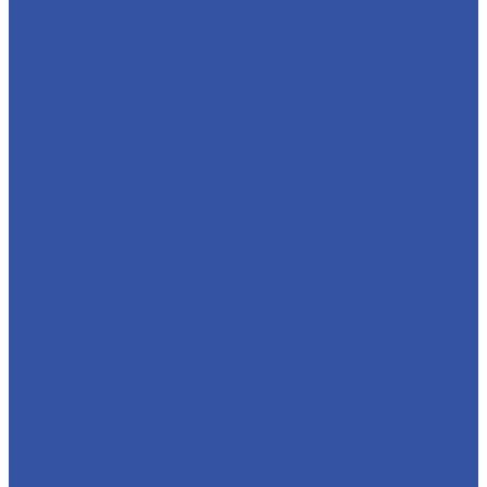
Баннерные стенды
Карманы
Менюхолдеры и Тейбл-тенты
Мобильные стенды и POSM
Перекидные системы
Плакатные держатели
Рамки
Световые панели
Стойки и Буклетницы
Штендеры и Стритлайны
Профили
Алюминиевые профили
Багетный профиль
Дистанционные держатели
Для сотового ПКР
Профиль для объемных букв
Профиль для световых коробов
Профиль из ПВХ
Решения
Автобрендирование
Визуальные коммуникации
Для аппликации
Для витражей
Для декорирования стекла
Сувениры и мерч