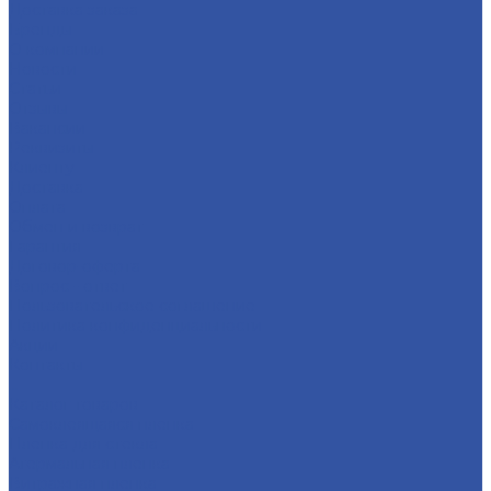
Доставка заказа
Бренды
О компании
Новости
Статьи
Отзывы
Вакансии
Реквизиты
Клиенту
Доставка
Оплата
Обмен и возврат
Гарантия
Договор-оферта
Вопрос - ответ
Пользовательское соглашение
Политика конфиденциальности
Акции
Контакты
...
Каталог товаров
Самоклеящаяся пленка
Пленка для стекла
Атермальная пленка
Витражная пленка