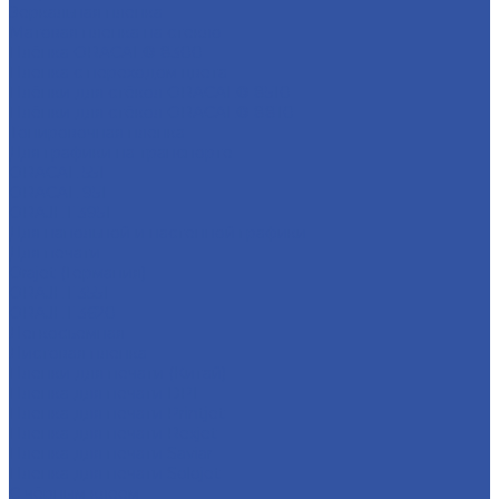
Зеркальная пленка
Матовая пленка на стекло
Плёнка ORACAL® 8300
Пленка с переходом цвета
Плёнки для стёкол ORACAL® 8510
Плёнки для стёкол ORACAL® 8810
Тонировочная пленка
Для графики на транспорте
ORACAL 551
ORACAL 951
ORAJET 3951
Для напольной и настенной графики
Для печати
Orajet (Германия)
ORAJET 3551
ORAJET 3620
Легкосъемная
Листовая пленка
Пленки для печати (Китай)
Пленка для печати DPI
Пленка для печати Printjet
Пленка для печати Rexjet
Пленка для печати Saviar
Пленка для печати Solojet
С чёрным клеем