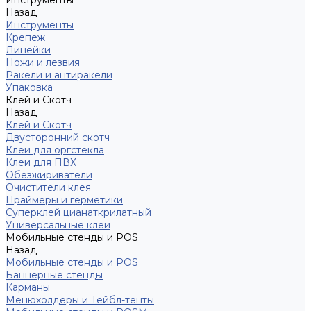
Инструменты
Назад
Инструменты
Крепеж
Линейки
Ножи и лезвия
Ракели и антиракели
Упаковка
Клей и Скотч
Назад
Клей и Скотч
Двусторонний скотч
Клеи для оргстекла
Клеи для ПВХ
Обезжириватели
Очистители клея
Праймеры и герметики
Суперклей цианаткрилатный
Универсальные клеи
Мобильные стенды и POS
Назад
Мобильные стенды и POS
Баннерные стенды
Карманы
Менюхолдеры и Тейбл-тенты