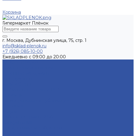
Корзина
Гипермаркет Плёнок
г. Москва, Дубнинская улица, 75, стр. 1
info@sklad-plenok.ru
+7 (926) 085-10-00
Ежедневно с 09:00 до 20:00
Каталог товаров
Самоклеящаяся пленка
Рулонные материалы
Инструменты
Клей и Скотч
Мобильные стенды и POS
Профили
Термотрансфер и сублимация
Решения
Услуги
Работа в формате 24х7
Консультация
Предоставление образцов
Резка материала в размер