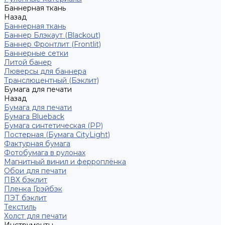
Баннерная ткань
Назад
Баннерная ткань
Баннер Блэкаут (Blackout)
Баннер Фронтлит (Frontlit)
Баннерные сетки
Литой банер
Люверсы для баннера
Транслюцентный (Бэклит)
Бумага для печати
Назад
Бумага для печати
Бумага Blueback
Бумага синтетическая (PP)
Постерная (Бумага CityLight)
Фактурная бумага
Фотобумага в рулонах
Магнитный винил и ферроплёнка
Обои для печати
ПВХ бэклит
Пленка Грэйбэк
ПЭТ бэклит
Текстиль
Холст для печати