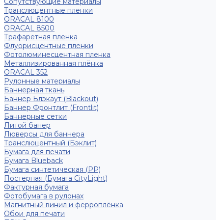
Сопутствующие материалы
Транслюцентные пленки
ORACAL 8100
ORACAL 8500
Трафаретная пленка
Флуорисцентные пленки
Фотолюминесцентная пленка
Металлизированная плёнка
ORACAL 352
Рулонные материалы
Баннерная ткань
Баннер Блэкаут (Blackout)
Баннер Фронтлит (Frontlit)
Баннерные сетки
Литой банер
Люверсы для баннера
Транслюцентный (Бэклит)
Бумага для печати
Бумага Blueback
Бумага синтетическая (PP)
Постерная (Бумага CityLight)
Фактурная бумага
Фотобумага в рулонах
Магнитный винил и ферроплёнка
Обои для печати