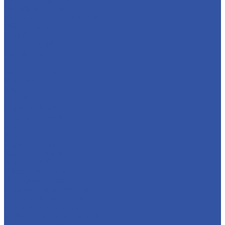
Фотобумага в рулонах
Магнитный винил и ферроплёнка
Обои для печати
ПВХ бэклит
Пленка Грэйбэк
ПЭТ бэклит
Текстиль
Холст для печати
Инструменты
Крепеж
Линейки
Ножи и лезвия
Ракели и антиракели
Упаковка
Клей и Скотч
Двусторонний скотч
Клеи для оргстекла
Клеи для ПВХ
Обезжириватели
Очистители клея
Праймеры и герметики
Суперклей цианаткрилатный
Универсальные клеи
Мобильные стенды и POS