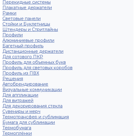
Перекидные системы
Плакатные держатели
Рамки
Световые панели
Стойки и Буклетницы
Штендеры и Стритлайны
Профили
Алюминиевые профили
Багетный профиль
Дистанционные держатели
Для сотового ПКР
Профиль для объемных букв
Профиль для световых коробов
Профиль из ПВХ
Решения
Автобрендирование
Визуальные коммуникации
Для аппликации
Для витражей
Для декорирования стекла
Сувениры и мерч
Термотрансфер и сублимация
Бумага для сублимации
Термобумага
Термоплёнки