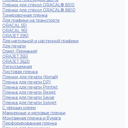
Плёнки для стёкол ORACAL® 8510
Плёнки для стёкол ORACAL® 8810
Тонировочная пленка
Для графики на транспорте
ORACAL 551
ORACAL 951
ORAJET 3951
Для напольной и настенной графики
Для печати
Orajet (Германия)
ORAJET 3551
ORAJET 3620
Легкосъемная
Листовая пленка
Пленки для печати (Китай)
Пленка для печати DPI
Пленка для печати Printjet
Пленка для печати Rexjet
Пленка для печати Saviar
Пленка для печати Solojet
С чёрным клеем
Маркерные и меловые пленки
Монтажная пленка и бумага
Перфорированная пленка