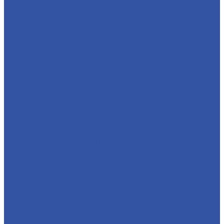
Маркерные и меловые пленки
Монтажная пленка и бумага
Перфорированная пленка
Пленка для ламинации
Пленка для ламинации ORAGUARD
Пленки для ламинации (Китай)
ПЭТ ламинация
Пленка для плоттера
Цветная пленка Oracal 751
Плёнка Oracal 641
Цветная пленка Colorit
Цветная пленка DPI
Цветная пленка Foletti
Цветная пленка Oracal 351
Цветная пленка Oracal 451
Цветная плёнка Oracal 620
Цветная пленка Oracal 638
Цветная плёнка Oracal 640
Цветная пленка Oracal 651
Цветная плёнка Oracal 6510
Цветная плёнка Oracal 820
Цветная пленка RF
Пленки для пескоструйных работ
Пломбировочные пленки
Световозвращающие пленки