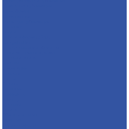
Термотрансфер и сублимация
Бумага для сублимации
Термобумага
Термоплёнки
Ткани для сублимации
Решения
Услуги
Работа в формате 24х7
Консультация
Предоставление образцов
Резка материала в размер
Доставка заказа
Бренды
О компании
Новости
Статьи
Отзывы
Вакансии
Реквизиты
Клиенту
Доставка
Оплата
Обмен и возврат
Гарантия
Договор-оферта