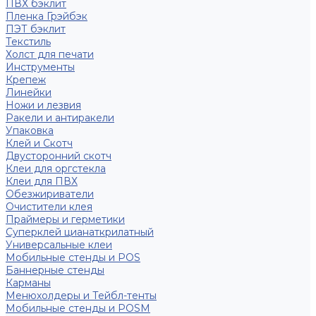
ПВХ бэклит
Пленка Грэйбэк
ПЭТ бэклит
Текстиль
Холст для печати
Инструменты
Крепеж
Линейки
Ножи и лезвия
Ракели и антиракели
Упаковка
Клей и Скотч
Двусторонний скотч
Клеи для оргстекла
Клеи для ПВХ
Обезжириватели
Очистители клея
Праймеры и герметики
Суперклей цианаткрилатный
Универсальные клеи
Мобильные стенды и POS
Баннерные стенды
Карманы
Менюхолдеры и Тейбл-тенты
Мобильные стенды и POSM