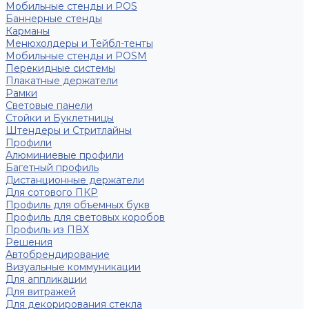
Мобильные стенды и POS
Баннерные стенды
Карманы
Менюхолдеры и Тейбл-тенты
Мобильные стенды и POSM
Перекидные системы
Плакатные держатели
Рамки
Световые панели
Стойки и Буклетницы
Штендеры и Стритлайны
Профили
Алюминиевые профили
Багетный профиль
Дистанционные держатели
Для сотового ПКР
Профиль для объемных букв
Профиль для световых коробов
Профиль из ПВХ
Решения
Автобрендирование
Визуальные коммуникации
Для аппликации
Для витражей
Для декорирования стекла