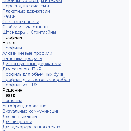
Мобильные стенды и POSM
Перекидные системы
Плакатные держатели
Рамки
Световые панели
Стойки и Буклетницы
Штендеры и Стритлайны
Профили
Назад
Профили
Алюминиевые профили
Багетный профиль
Дистанционные держатели
Для сотового ПКР
Профиль для объемных букв
Профиль для световых коробов
Профиль из ПВХ
Решения
Назад
Решения
Автобрендирование
Визуальные коммуникации
Для аппликации
Для витражей
Для декорирования стекла