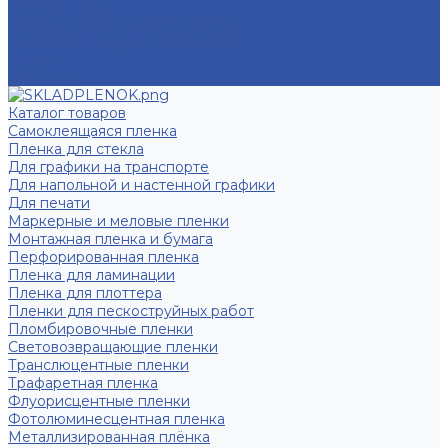
Вопрос - ответ
Пользовательское соглашение
Политика конфиденциальности
Акции
Контакты
Каталог товаров
Самоклеящаяся пленка
Пленка для стекла
Для графики на транспорте
Для напольной и настенной графики
Для печати
Маркерные и меловые пленки
Монтажная пленка и бумага
Перфорированная пленка
Пленка для ламинации
Пленка для плоттера
Пленки для пескоструйных работ
Пломбировочные пленки
Световозвращающие пленки
Транслюцентные пленки
Трафаретная пленка
Флуорисцентные пленки
Фотолюминесцентная пленка
Металлизированная плёнка