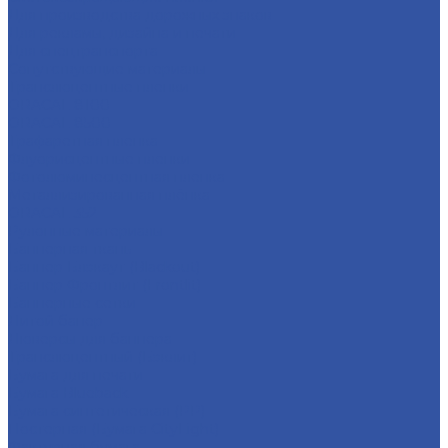
Для производства дорожных знаков
Для рекламы, дизайна и печати
Для спецтранспорта
Сопутствующие материалы
Транслюцентные пленки
ORACAL 8100
ORACAL 8500
Трафаретная пленка
Флуорисцентные пленки
Фотолюминесцентная пленка
Металлизированная плёнка
ORACAL 352
Рулонные материалы
Баннерная ткань
Баннер Блэкаут (Blackout)
Баннер Фронтлит (Frontlit)
Баннерные сетки
Литой банер
Люверсы для баннера
Транслюцентный (Бэклит)
Бумага для печати
Бумага Blueback
Бумага синтетическая (PP)
Постерная (Бумага CityLight)
Фактурная бумага