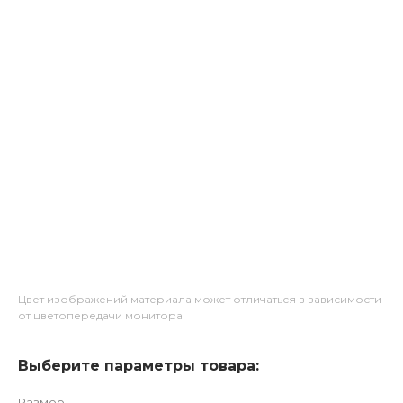
Цвет изображений материала может отличаться в зависимости
от цветопередачи монитора
Выберите параметры товара:
Размер