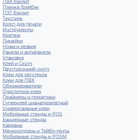
ПВХ бэклит
Пленка Грэйбэк
ПЭТ бэклит
Текстиль
Холст для печати
Инструменты
Крепеж
Линейки
Ножи и лезвия
Ракели и антиракели
Упаковка
Клей и Скотч
Двусторонний скотч
Клеи для оргстекла
Клеи для ПВХ
Обезжириватели
Очистители клея
Праймеры и герметики
Суперклей цианаткрилатный
Универсальные клеи
Мобильные стенды и POS
Баннерные стенды
Карманы
Менюхолдеры и Тейбл-тенты
Мобильные стенды и POSM