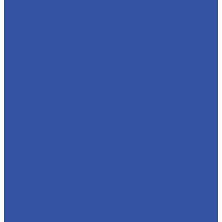
Термотрансфер и сублимация
Бумага для сублимации
Термобумага
Термоплёнки
Ткани для сублимации
Решения
Услуги
Работа в формате 24х7
Консультация
Предоставление образцов
Резка материала в размер
Доставка заказа
Бренды
О компании
Новости
Статьи
Отзывы
Вакансии
Реквизиты
Клиенту
Доставка
Оплата
Обмен и возврат
Гарантия
Договор-оферта