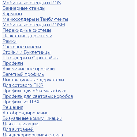
Мобильные стенды и POS
Баннерные стенды
Карманы
Менюхолдеры и Тейбл-тенты
Мобильные стенды и POSM
Перекидные системы
Плакатные держатели
Рамки
Световые панели
Стойки и Буклетницы
Штендеры и Стритлайны
Профили
Алюминиевые профили
Багетный профиль
Дистанционные держатели
Для сотового ПКР
Профиль для объемных букв
Профиль для световых коробов
Профиль из ПВХ
Решения
Автобрендирование
Визуальные коммуникации
Для аппликации
Для витражей
Для декорирования стекла