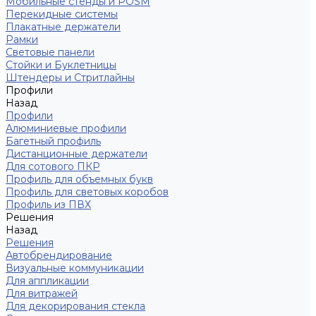
Мобильные стенды и POSM
Перекидные системы
Плакатные держатели
Рамки
Световые панели
Стойки и Буклетницы
Штендеры и Стритлайны
Профили
Назад
Профили
Алюминиевые профили
Багетный профиль
Дистанционные держатели
Для сотового ПКР
Профиль для объемных букв
Профиль для световых коробов
Профиль из ПВХ
Решения
Назад
Решения
Автобрендирование
Визуальные коммуникации
Для аппликации
Для витражей
Для декорирования стекла