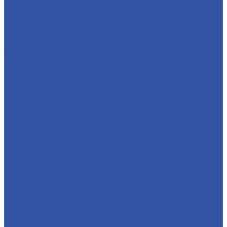
Баннерные стенды
Карманы
Менюхолдеры и Тейбл-тенты
Мобильные стенды и POSM
Перекидные системы
Плакатные держатели
Рамки
Световые панели
Стойки и Буклетницы
Штендеры и Стритлайны
Профили
Алюминиевые профили
Багетный профиль
Дистанционные держатели
Для сотового ПКР
Профиль для объемных букв
Профиль для световых коробов
Профиль из ПВХ
Решения
Автобрендирование
Визуальные коммуникации
Для аппликации
Для витражей
Для декорирования стекла
Сувениры и мерч