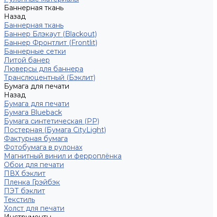
Баннерная ткань
Назад
Баннерная ткань
Баннер Блэкаут (Blackout)
Баннер Фронтлит (Frontlit)
Баннерные сетки
Литой банер
Люверсы для баннера
Транслюцентный (Бэклит)
Бумага для печати
Назад
Бумага для печати
Бумага Blueback
Бумага синтетическая (PP)
Постерная (Бумага CityLight)
Фактурная бумага
Фотобумага в рулонах
Магнитный винил и ферроплёнка
Обои для печати
ПВХ бэклит
Пленка Грэйбэк
ПЭТ бэклит
Текстиль
Холст для печати