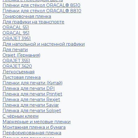
Плёнки для стёкол ORACAL® 8510
Плёнки для стёкол ORACAL® 8810
Тонировочная пленка
Для графики на транспорте
ORACAL 551
ORACAL 951
ORAJET 3951
Для напольной и настенной графики
Для печати
Orajet (Германия)
ORAJET 3551
ORAJET 3620
Легкосъемная
Листовая пленка
Пленки для печати (Китай)
Пленка для печати DPI
Пленка для печати Printjet
Пленка для печати Rexjet
Пленка для печати Saviar
Пленка для печати Solojet
С чёрным клеем
Маркерные и меловые пленки
Монтажная пленка и бумага
Перфорированная пленка