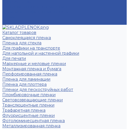
Вопрос - ответ
Пользовательское соглашение
Политика конфиденциальности
Акции
Контакты
Каталог товаров
Самоклеящаяся пленка
Пленка для стекла
Для графики на транспорте
Для напольной и настенной графики
Для печати
Маркерные и меловые пленки
Монтажная пленка и бумага
Перфорированная пленка
Пленка для ламинации
Пленка для плоттера
Пленки для пескоструйных работ
Пломбировочные пленки
Световозвращающие пленки
Транслюцентные пленки
Трафаретная пленка
Флуорисцентные пленки
Фотолюминесцентная пленка
Металлизированная плёнка