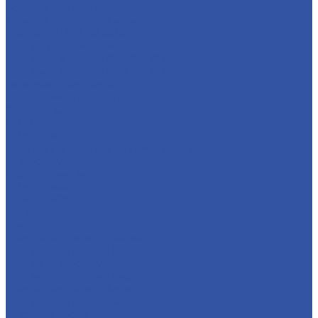
Зеркальная пленка
Матовая пленка на стекло
Плёнка ORACAL® 8300
Пленка с переходом цвета
Плёнки для стёкол ORACAL® 8510
Плёнки для стёкол ORACAL® 8810
Тонировочная пленка
Для графики на транспорте
ORACAL 551
ORACAL 951
ORAJET 3951
Для напольной и настенной графики
Для печати
Orajet (Германия)
ORAJET 3551
ORAJET 3620
Легкосъемная
Листовая пленка
Пленки для печати (Китай)
Пленка для печати DPI
Пленка для печати Printjet
Пленка для печати Rexjet
Пленка для печати Saviar
Пленка для печати Solojet
С чёрным клеем