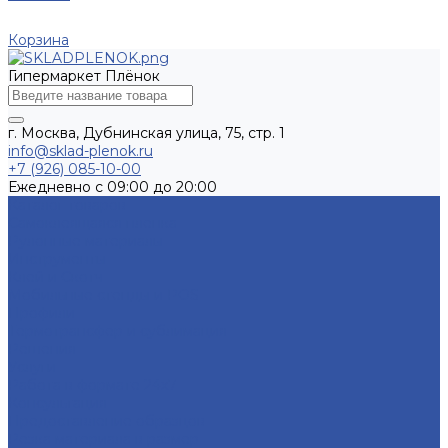
Корзина
Гипермаркет Плёнок
г. Москва, Дубнинская улица, 75, стр. 1
info@sklad-plenok.ru
+7 (926) 085-10-00
Ежедневно с 09:00 до 20:00
Каталог товаров
Самоклеящаяся пленка
Рулонные материалы
Инструменты
Клей и Скотч
Мобильные стенды и POS
Профили
Термотрансфер и сублимация
Решения
Услуги
Работа в формате 24х7
Консультация
Предоставление образцов
Резка материала в размер