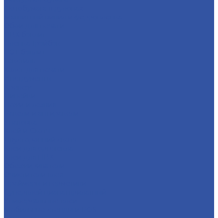
Фотобумага в рулонах
Магнитный винил и ферроплёнка
Обои для печати
ПВХ бэклит
Пленка Грэйбэк
ПЭТ бэклит
Текстиль
Холст для печати
Инструменты
Крепеж
Линейки
Ножи и лезвия
Ракели и антиракели
Упаковка
Клей и Скотч
Двусторонний скотч
Клеи для оргстекла
Клеи для ПВХ
Обезжириватели
Очистители клея
Праймеры и герметики
Суперклей цианаткрилатный
Универсальные клеи
Мобильные стенды и POS