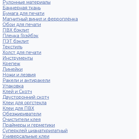
Рулонные материалы
Баннерная ткань
Бумага для печати
Магнитный винил и ферроплёнка
Обои для печати
ПВХ бэклит
Пленка Грэйбэк
ПЭТ бэклит
Текстиль
Холст для печати
Инструменты
Крепеж
Линейки
Ножи и лезвия
Ракели и антиракели
Упаковка
Клей и Скотч
Двусторонний скотч
Клеи для оргстекла
Клеи для ПВХ
Обезжириватели
Очистители клея
Праймеры и герметики
Суперклей цианаткрилатный
Универсальные клеи