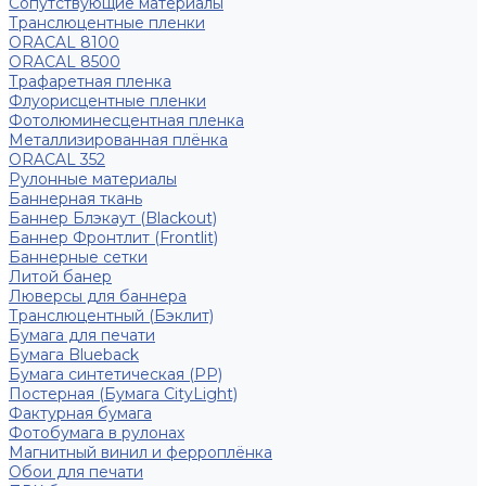
Сопутствующие материалы
Транслюцентные пленки
ORACAL 8100
ORACAL 8500
Трафаретная пленка
Флуорисцентные пленки
Фотолюминесцентная пленка
Металлизированная плёнка
ORACAL 352
Рулонные материалы
Баннерная ткань
Баннер Блэкаут (Blackout)
Баннер Фронтлит (Frontlit)
Баннерные сетки
Литой банер
Люверсы для баннера
Транслюцентный (Бэклит)
Бумага для печати
Бумага Blueback
Бумага синтетическая (PP)
Постерная (Бумага CityLight)
Фактурная бумага
Фотобумага в рулонах
Магнитный винил и ферроплёнка
Обои для печати