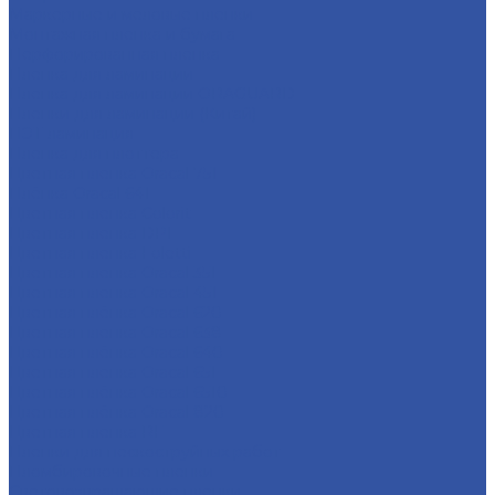
Маркерные и меловые пленки
Монтажная пленка и бумага
Перфорированная пленка
Пленка для ламинации
Пленка для ламинации ORAGUARD
Пленки для ламинации (Китай)
ПЭТ ламинация
Пленка для плоттера
Цветная пленка Oracal 751
Плёнка Oracal 641
Цветная пленка Colorit
Цветная пленка DPI
Цветная пленка Foletti
Цветная пленка Oracal 351
Цветная пленка Oracal 451
Цветная плёнка Oracal 620
Цветная пленка Oracal 638
Цветная плёнка Oracal 640
Цветная пленка Oracal 651
Цветная плёнка Oracal 6510
Цветная плёнка Oracal 820
Цветная пленка RF
Пленки для пескоструйных работ
Пломбировочные пленки
Световозвращающие пленки