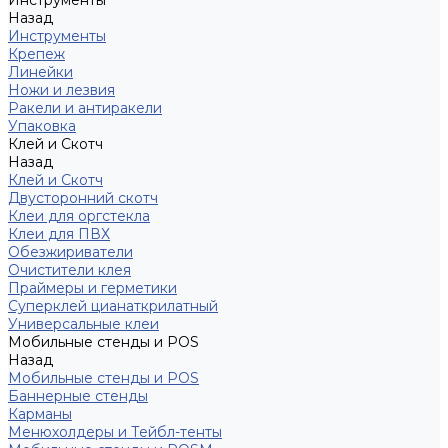
Инструменты
Назад
Инструменты
Крепеж
Линейки
Ножи и лезвия
Ракели и антиракели
Упаковка
Клей и Скотч
Назад
Клей и Скотч
Двусторонний скотч
Клеи для оргстекла
Клеи для ПВХ
Обезжириватели
Очистители клея
Праймеры и герметики
Суперклей цианаткрилатный
Универсальные клеи
Мобильные стенды и POS
Назад
Мобильные стенды и POS
Баннерные стенды
Карманы
Менюхолдеры и Тейбл-тенты