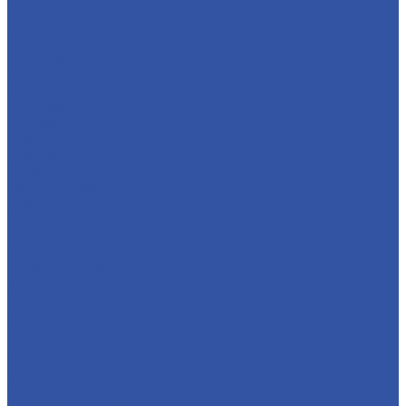
Доставка заказа
Бренды
О компании
Новости
Статьи
Отзывы
Вакансии
Реквизиты
Клиенту
Доставка
Оплата
Обмен и возврат
Гарантия
Договор-оферта
Вопрос - ответ
Пользовательское соглашение
Политика конфиденциальности
Акции
Контакты
...
Каталог товаров
Самоклеящаяся пленка
Пленка для стекла
Атермальная пленка
Витражная пленка