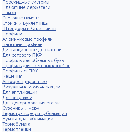
Перекидные системы
Плакатные держатели
Рамки
Световые панели
Стойки и Буклетницы
Штендеры и Стритлайны
Профили
Алюминиевые профили
Багетный профиль
Дистанционные держатели
Для сотового ПКР
Профиль для объемных букв
Профиль для световых коробов
Профиль из ПВХ
Решения
Автобрендирование
Визуальные коммуникации
Для аппликации
Для витражей
Для декорирования стекла
Сувениры и мерч
Термотрансфер и сублимация
Бумага для сублимации
Термобумага
Термоплёнки