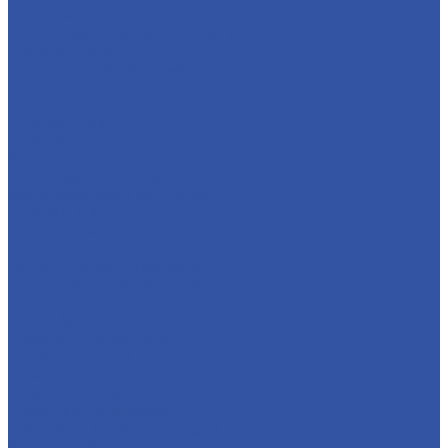
Для производства дорожных знаков
Для рекламы, дизайна и печати
Для спецтранспорта
Сопутствующие материалы
Транслюцентные пленки
ORACAL 8100
ORACAL 8500
Трафаретная пленка
Флуорисцентные пленки
Фотолюминесцентная пленка
Металлизированная плёнка
ORACAL 352
Рулонные материалы
Баннерная ткань
Баннер Блэкаут (Blackout)
Баннер Фронтлит (Frontlit)
Баннерные сетки
Литой банер
Люверсы для баннера
Транслюцентный (Бэклит)
Бумага для печати
Бумага Blueback
Бумага синтетическая (PP)
Постерная (Бумага CityLight)
Фактурная бумага