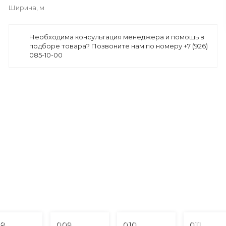
Ширина, м
Необходима консультация менеджера и помощь в
подборе товара? Позвоните нам по номеру +7 (926)
085-10-00
8
009
010
011