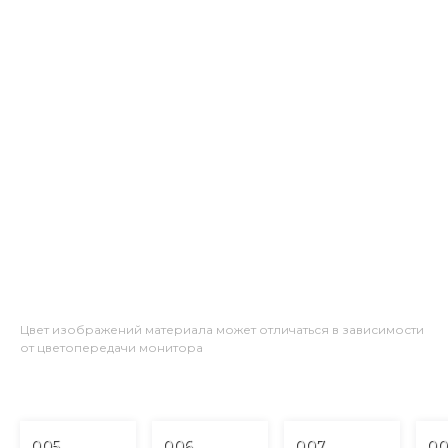
Цвет изображений материала может отличаться в зависимости
от цветопередачи монитора
005
006
007
00