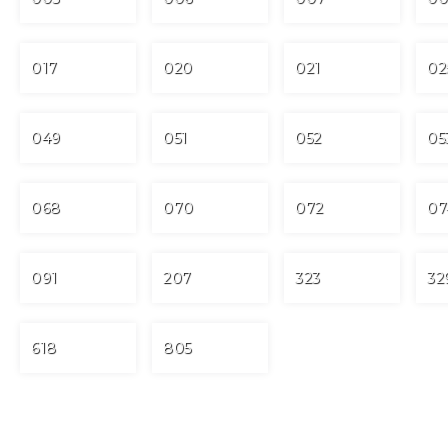
017
020
021
02
049
051
052
05
068
070
072
07
091
207
323
32
618
805